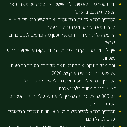
חוויית ספורט בינלאומית בליווי אישי: כיצד סוכן 365 משדרג את
הפעילות שלכם ברשת?
המדריך המלא לחוויות בינלאומיות: איך להשיג כרטיסים ל-BTS
וליהנות מאירועי הספורט הגדולים בעולם
החופש לגלות: המדריך המלא לתכנון טיול מותאם לנכים ברחבי
ישראל
איך לבחור מסכי הקרנה וציוד נלווה לחוויית קולנוע ואירועים בלתי
נשכחת
יותר מרק מוזיקה: איך להבטיח את מקומכם בסיבוב ההופעות
של שאקירה ובאירועי הענק של 2026
המדריך המלא להופעות חיות בחו"ל: איך משיגים כרטיסים
לBTS ונהנים מחוויה בלתי נשכחת
בט 365 ישראל: כל מה שצריך לדעת על עולם הימורי הספורט
המתקדם ביותר
המדריך המלא למשתמש ב-בט 365: חוויית הימורים בינלאומית
וכלים לניהול חכם
מעבר לצימר: המהפכה של מלונות כשרים – איך לבחור את בית